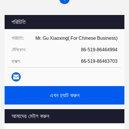
পরিচিতি
পরিচিতি:
Mr. Gu Xiaoxing( For Chinese Business)
টেলিফোন:
86-519-86464994
ফ্যাক্স:
86-519-86463703
এখন চ্যাট করুন
আমাদের মেইল করুন