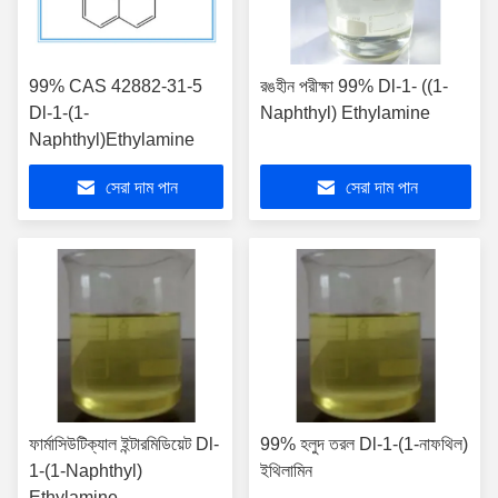
99% CAS 42882-31-5
রঙহীন পরীক্ষা 99% Dl-1- ((1-
Dl-1-(1-
Naphthyl) Ethylamine
Naphthyl)Ethylamine
সেরা দাম পান
সেরা দাম পান
ফার্মাসিউটিক্যাল ইন্টারমিডিয়েট Dl-
99% হলুদ তরল Dl-1-(1-নাফথিল)
1-(1-Naphthyl)
ইথিলামিন
Ethylamine