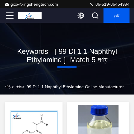
gxx@xingshengtech.com
86-519-86464994
চ্যাট
Keywords [ 99 Dl 1 1 Naphthyl
Ethylamine ] Match 5 পণ্য
বাড়ি
>
পণ্য
>
99 Dl 1 1 Naphthyl Ethylamine Online Manufacturer