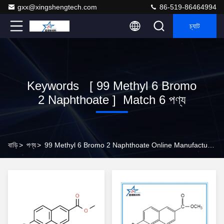
gxx@xingshengtech.com
86-519-86464994
চ্যাট
Keywords [ 99 Methyl 6 Bromo
2 Naphthoate ] Match 6 পণ্য
বাড়ি
>
পণ্য
>
99 Methyl 6 Bromo 2 Naphthoate Online Manufacturer