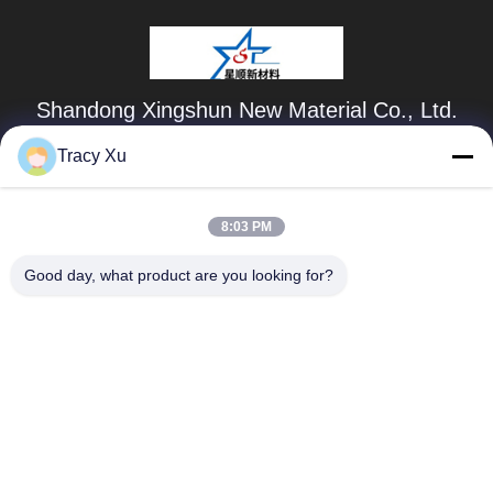
Shandong Xingshun New Material Co., Ltd.
gxx@xingshengtech.com
Tracy Xu
86-519-86464994
8:03 PM
মিয়াওকিয়াও স্ট্রিট, উজিন জেলা, চাংঝো সিটি, জিয়াংসু প্রদেশ, পি.আর.চিনা
Good day, what product are you looking for?
চীন ভালো মানের Vinylbenzyl ক্লোরাইড সরবরাহকারী। কপিরাইট © 2020-
2025 Shandong Xingshun New Material Co., Ltd. সমস্ত অধিকার
সংরক্ষিত।