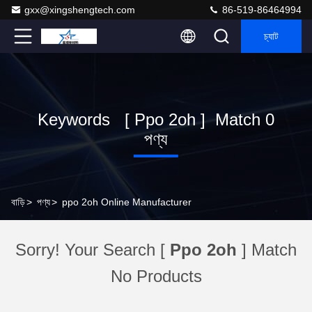
gxx@xingshengtech.com
86-519-86464994
চ্যাট
Keywords [ Ppo 2oh ] Match 0
পণ্য
বাড়ি
>
পণ্য
>
ppo 2oh Online Manufacturer
Sorry! Your Search [
Ppo 2oh
] Match
No Products