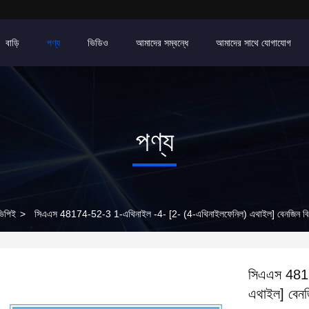
বাড়ি
পণ্য
ভিডিও
আমাদের সম্বন্ধে
আমাদের সাথে যোগাযোগ
পণ্য
ভিপিই
>
সিএএস 48174-52-3 1-এথিনাইল -4- [2- (4-এথিনাইলফেনিল) এথাইল] বেনজিন বি
সিএএস 4817
এথাইল] বেনজ