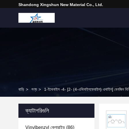
Shandong Xingshun New Material Co., Ltd.
বাড়ি
>
পণ্য
>
1-ইথেনাইল -4- [2- (4-এথিনাইলফেনাইল) এথাইল] বেনজিন বি
ক্যাটাগরিগুলি
Vinylbenzyl ক্লোরাইড
(86)