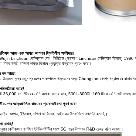
ঘ ইতিহাস আছে এবং আমরা আপনার স্থিতিশীল অংশীদার!
 Linchuan কেমিক্যাল কোং, লিমিটেড (সংক্ষেপে Linchuan কেমিক্যাল হিসাবে) 1996 সালে প্রত
েবা বিকিরণকারী চালিকা শক্তি হিসাবে প্রযুক্তি উদ্ভাবন গ্রহণ করে।
ার দল আছে!
উন্নয়ন কেন্দ্র নতুন প্রকল্পের পারস্পরিক উন্নয়নের জন্য Changzhou বিশ্ববিদ্যালয়ের রাসায়নিক
পরিকাঠামো আছে!
ি 36,000 বর্গ মিটারের বেশি এলাকা কভার করে, 500L-3000L 160 টিরও বেশি সেট রয়েছে এবং রে
চ্চ-শেষ আন্তর্জাতিক বাজারের প্রয়োজনীয়তা পূরণ করে!
্তরাষ্ট্র, জাপান, ইউরোপ, দক্ষিণ আফ্রিকা, তাইওয়ান ইত্যাদিতে রপ্তানি করেছি।
পা রাখছি!
ুয়ান কেমিক্যাল নানজিন ইউনিভার্সিটির সাথে 5G নতুন উপাদান R&D কেন্দ্র গঠন করেছে।