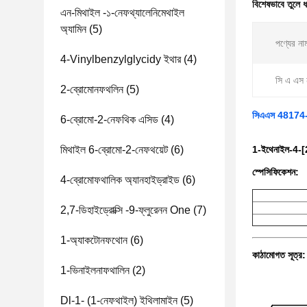
বিশেষভাবে তুলে 
এন-মিথাইল -১-নেফথ্যালেনিমেথাইল
অ্যামিন
(5)
পণ্যের না
4-Vinylbenzylglycidy ইথার
(4)
সি এ এস 
2-ব্রোমোনফথলিন
(5)
সিএএস 48174-5
6-ব্রোমো-2-নেফথিক এসিড
(4)
মিথাইল 6-ব্রোমো-2-নেফথয়েট
(6)
1-ইথেনাইল-4-
স্পেসিফিকেশন:
4-ব্রোমোফথালিক অ্যানহাইড্রাইড
(6)
2,7-ডিহাইড্রোক্সি -9-ফ্লুরেনন One
(7)
1-অ্যাকটোনফথোন
(6)
কাঠামোগত সূত্র:
1-ভিনাইলনাফথালিন
(2)
Dl-1- (1-নেফথাইল) ইথিলামাইন
(5)