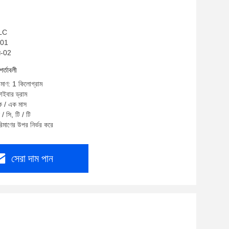
 LC
001
ি-02
শর্তাবলী
িমাণ: 1 কিলোগ্রাম
াইবার ড্রাম
টক / এক মাস
/ সি, টি / টি
রিমাণের উপর নির্ভর করে
সেরা দাম পান