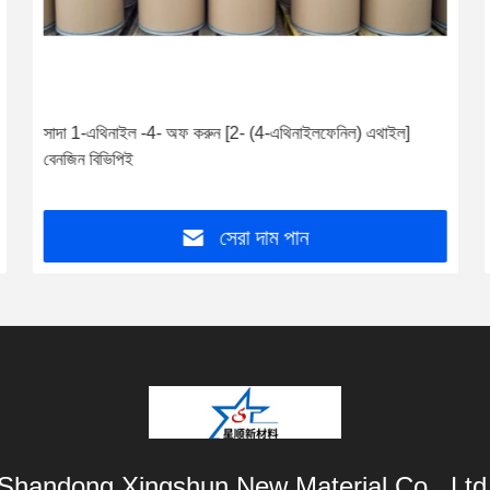
সাদা 1-এথিনাইল -4- অফ করুন [2- (4-এথিনাইলফেনিল) এথাইল]
বেনজিন বিভিপিই
সেরা দাম পান
Shandong Xingshun New Material Co., Ltd