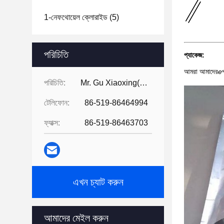
1-নেফথোয়েল ক্লোরাইড
(5)
পরিচিতি
প্যাকেজ:
আমরা আমাদের
e
পরিচিতি:
Mr. Gu Xiaoxing( For Chinese Business)
টেলিফোন:
86-519-86464994
ফ্যাক্স:
86-519-86463703
এখন চ্যাট করুন
আমাদের মেইল করুন