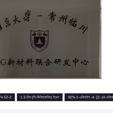
74-52-3
1 2-বিস (পি-ভিনিলফেনিল) ইথেন
92% 1-এথিনাইল -4- [2- (4-এথিনা