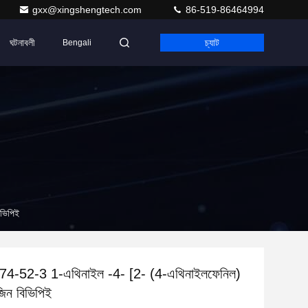
gxx@xingshengtech.com
86-519-86464994
ঘটনাবলী
চ্যাট
Bengali
ভিপিই
4-52-3 1-এথিনাইল -4- [2- (4-এথিনাইলফেনিল)
িন বিভিপিই