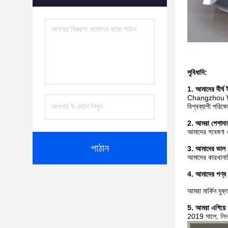
সুবিধাদি:
1. আমাদের দীর্
Changzhou Wujin
বিশ্বব্যাপী পরিষ
2. আমরা পেশাদ
আমাদের গবেষণা ও 
পাঠান
3. আমাদের ভাল 
আমাদের কারখানাট
4. আমাদের পণ্য উ
আমরা মার্কিন যুক
5. আমরা এগিয়ে 
2019 সালে, লিনচ