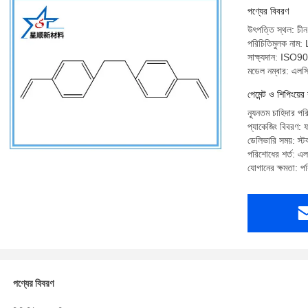
পণ্যের বিবরণ
উৎপত্তি স্থল: চীন
পরিচিতিমুলক নাম:
সাক্ষ্যদান: ISO9
মডেল নম্বার: এলস
পেমেন্ট ও শিপিংয়ের 
ন্যূনতম চাহিদার পর
প্যাকেজিং বিবরণ: ফ
ডেলিভারি সময়: স্
পরিশোধের শর্ত: এল 
যোগানের ক্ষমতা: প
পণ্যের বিবরণ