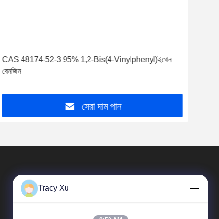
CAS 48174-52-3 95% 1,2-Bis(4-Vinylphenyl)ইথেন
বিশু
বেনজিন
ইথেন
সেরা দাম পান
Tracy Xu
.