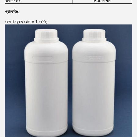
বাধাদানকারী
500PPM
প্যাকেজিং:
ফ্লোরিনযুক্ত বোতলে 1 কেজি;