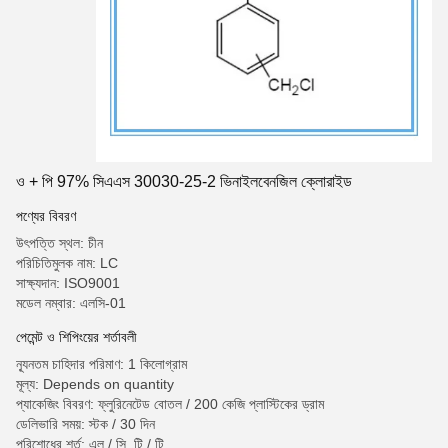
ও + পি 97% সিএএস 30030-25-2 ভিনাইলবেনজিল ক্লোরাইড
পণ্যের বিবরণ
উৎপত্তি স্থল: চীন
পরিচিতিমুলক নাম: LC
সাক্ষ্যদান: ISO9001
মডেল নম্বার: এলসি-01
পেমেন্ট ও শিপিংয়ের শর্তাবলী
ন্যূনতম চাহিদার পরিমাণ: 1 কিলোগ্রাম
মূল্য: Depends on quantity
প্যাকেজিং বিবরণ: ফ্লুরিনেটেড বোতল / 200 কেজি প্লাস্টিকের ড্রাম
ডেলিভারি সময়: স্টক / 30 দিন
পরিশোধের শর্ত: এল / সি, টি / টি