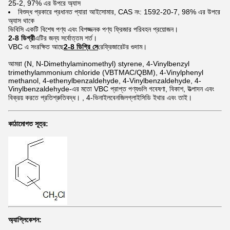
25-2, 97% এর উপরে অ্যাস
বিশুদ্ধ প্রকারে প্রধানত প্যারা আইসোমার, CAS নং: 1592-20-7, 98% এর উপরে
অ্যাস থাকে
ভিবিসি একটি বিশেষ পণ্য এবং বিপজ্জনক পণ্য ফ্রিজার পরিবহন প্রয়োজন।
2-8 ডিগ্রী
এটির জন্য সর্বোত্তম শর্ত।
VBC এ সংরক্ষিত আছে
2-8 ডিগ্রি সে
রেফ্রিজারেটর গুদাম।
আমরা (N, N-Dimethylaminomethyl) styrene, 4-Vinylbenzyl
trimethylammonium chloride (VBTMAC/QBM), 4-Vinylphenyl
methanol, 4-ethenylbenzaldehyde, 4-Vinylbenzaldehyde, 4-
Vinylbenzaldehyde-এর মতো VBC প্রাপ্ত পণ্যগুলি গবেষণা, বিকাশ, উত্পাদন এবং
বিক্রয় করতে প্রতিশ্রুতিবদ্ধ। , 4-ভিনাইলবেনজিলগ্লাইসিডি ইথার এবং তাই।
কাঠামোগত সূত্র:
অ্যাপ্লিকেশন: