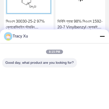
সিএএস 30030-25-2 97%
ভিবিসি প্যারা 98% সিএএস 1592-
ক্লোরোমিথাইল স্টায়রিন
20-7 Vinylbenzyl ক্লোরাইড
প্রস্তুতকারক রাবার যুক্ত
কারখানা সংযোজন সংযোজন
Tracy Xu
সেরা দাম পান
সেরা দাম পান
8:15 PM
Good day, what product are you looking for?
Shandong Xingshun New Material Co., Ltd.
gxx@xingshengtech.com
86-519-86464994