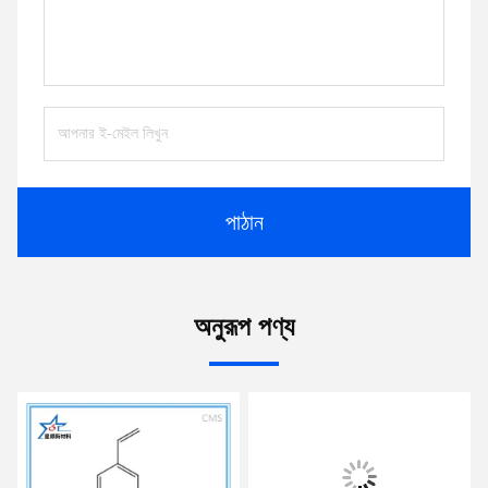
পাঠান
অনুরূপ পণ্য