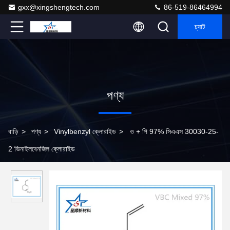
gxx@xingshengtech.com
86-519-86464994
চ্যাট
পণ্য
বাড়ি
>
পণ্য
>
Vinylbenzyl ক্লোরাইড
>
ও + পি 97% সিএএস 30030-25-
2 ভিনাইলবেনজিল ক্লোরাইড