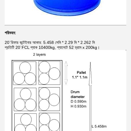
পরিবহন:
20`রিফার কন্টেইনার আকার: 5.458 সেমি * 2.29 মি * 2.262 মি
প্রতিটি 20`FCL প্যাক 10400kg, প্যালেটে 52 ড্রাম x 200kg।