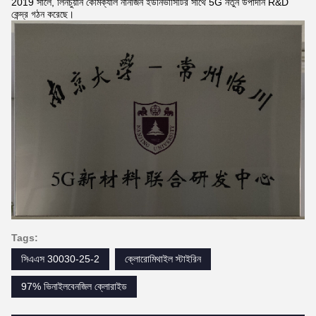
2019 সালে, লিনচুয়ান কেমিক্যাল নানজিন ইউনিভার্সিটির সাথে 5G নতুন উপাদান R&D
কেন্দ্র গঠন করেছে।
Tags:
সিএএস 30030-25-2
ক্লোরোমিথাইল স্টাইরিন
97% ভিনাইলবেনজিল ক্লোরাইড