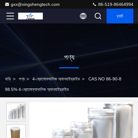
gxx@xingshengtech.com
86-519-86464994
চ্যাট
পণ্য
বাড়ি
>
পণ্য
>
4-ব্রোমোফথালিক অ্যানহাইড্রাইড
>
CAS NO 86-90-8
98.5% 4-ব্রোমোফ্যাথালিক অ্যানহাইড্রাইড