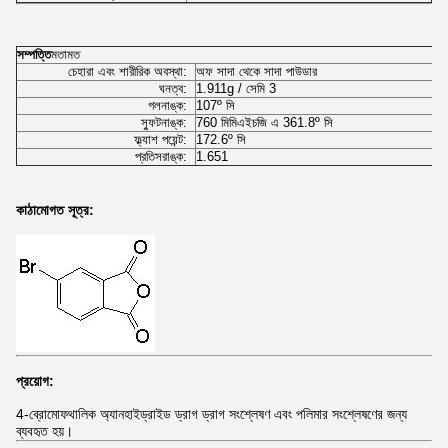
সম্পত্তি
মতামত
চেহারা এবং শারীরিক অবস্থা:
অফ সাদা থেকে সাদা পাউডার
ঘনত্ব:
1.911g / সেমি 3
গলনাঙ্ক:
107º সি
স্ফুটনাঙ্ক:
760 মিমিএইচজি এ 361.8º সি
ফ্ল্যাশ পয়েন্ট:
172.6º সি
প্রতিসরাঙ্ক:
1.651
কাঠামোগত সূত্র:
প্রয়োগ:
4-ব্রোমোফথালিক অ্যানহাইড্রাইড ড্রাগ ড্রাগ সংশ্লেষণ এবং পলিমার সংশ্লেষণের জন্য
ব্যবহৃত হয়।