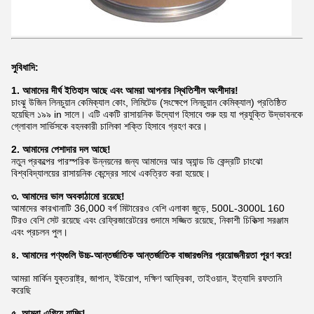
সুবিধাদি:
1. আমাদের দীর্ঘ ইতিহাস আছে এবং আমরা আপনার স্থিতিশীল অংশীদার!
চাংঝু উজিন লিনচুয়ান কেমিক্যাল কোং, লিমিটেড (সংক্ষেপে লিনচুয়ান কেমিক্যাল) প্রতিষ্ঠিত
হয়েছিল ১৯৯ in সালে। এটি একটি রাসায়নিক উদ্যোগ হিসাবে শুরু হয় যা প্রযুক্তি উদ্ভাবনকে
গ্লোবাল সার্ভিসকে বহনকারী চালিকা শক্তি হিসাবে গ্রহণ করে।
2. আমাদের পেশাদার দল আছে!
নতুন প্রকল্পের পারস্পরিক উন্নয়নের জন্য আমাদের আর অ্যান্ড ডি কেন্দ্রটি চাংঝো
বিশ্ববিদ্যালয়ের রাসায়নিক কেন্দ্রের সাথে একত্রিত করা হয়েছে।
৩. আমাদের ভাল অবকাঠামো রয়েছে!
আমাদের কারখানাটি 36,000 বর্গ মিটারেরও বেশি এলাকা জুড়ে, 500L-3000L 160
টিরও বেশি সেট রয়েছে এবং রেফ্রিজারেটরের গুদামে সজ্জিত রয়েছে,
নিকাশী চিকিত্সা সরঞ্জাম
এবং প্রচলন পুল।
৪. আমাদের পণ্যগুলি উচ্চ-আন্তর্জাতিক আন্তর্জাতিক বাজারগুলির প্রয়োজনীয়তা পূরণ করে!
আমরা মার্কিন যুক্তরাষ্ট্র, জাপান, ইউরোপ, দক্ষিণ আফ্রিকা, তাইওয়ান, ইত্যাদি রফতানি
করেছি
৫. আমরা এগিয়ে যাচ্ছি!