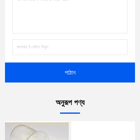
পাঠান
অনুরূপ পণ্য