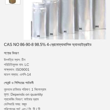
CAS NO 86-90-8 98.5% 4-ব্রোমোফ্যাথালিক অ্যানহাইড্রাইড
পণ্যের বিবরণ
উৎপত্তি স্থল: চীন
পরিচিতিমুলক নাম: LC
সাক্ষ্যদান: ISO9001
মডেল নম্বার: এলসি-14
পেমেন্ট ও শিপিংয়ের শর্তাবলী
ন্যূনতম চাহিদার পরিমাণ: 1 কিলোগ্রাম
মূল্য: Depends on quantity
প্যাকেজিং বিবরণ: ফাইবার ড্রাম
ডেলিভারি সময়: মজুদ
পরিশোধের শর্ত: এল / সি, টি / টি