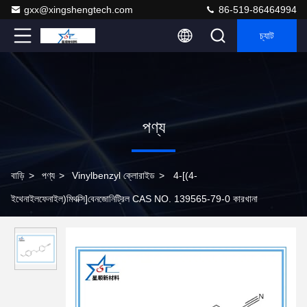
gxx@xingshengtech.com
86-519-86464994
চ্যাট
পণ্য
বাড়ি
>
পণ্য
>
Vinylbenzyl ক্লোরাইড
>
4-[(4-
ইথেনাইলফেনাইল)মিথক্সি]বেনজোনিট্রিল CAS NO. 139565-79-0 কারখানা