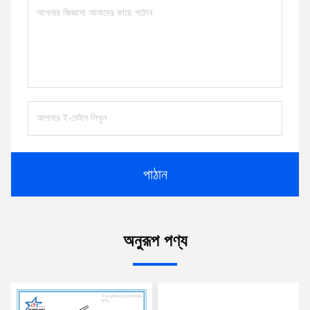
পাঠান
অনুরূপ পণ্য