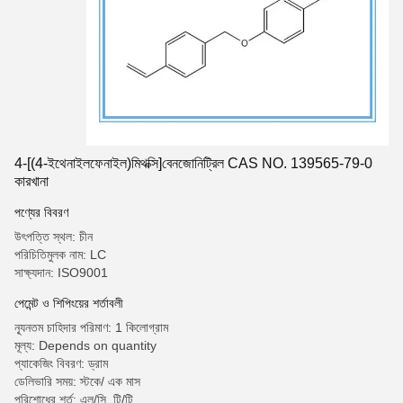
4-[(4-ইথেনাইলফেনাইল)মিথক্সি]বেনজোনিট্রিল CAS NO. 139565-79-0
কারখানা
পণ্যের বিবরণ
উৎপত্তি স্থল: চীন
পরিচিতিমুলক নাম: LC
সাক্ষ্যদান: ISO9001
পেমেন্ট ও শিপিংয়ের শর্তাবলী
ন্যূনতম চাহিদার পরিমাণ: 1 কিলোগ্রাম
মূল্য: Depends on quantity
প্যাকেজিং বিবরণ: ড্রাম
ডেলিভারি সময়: স্টকে/ এক মাস
পরিশোধের শর্ত: এল/সি, টি/টি