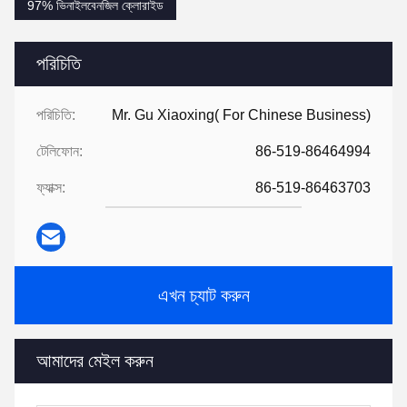
97% ভিনাইলবেনজিল ক্লোরাইড
পরিচিতি
পরিচিতি:
Mr. Gu Xiaoxing( For Chinese Business)
টেলিফোন:
86-519-86464994
ফ্যাক্স:
86-519-86463703
এখন চ্যাট করুন
আমাদের মেইল করুন