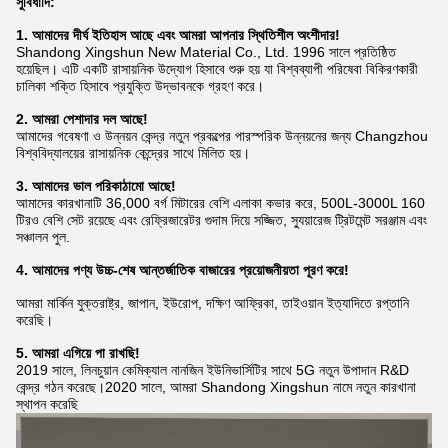
সুবিধাদি:
1. আমাদের দীর্ঘ ইতিহাস আছে এবং আমরা আপনার স্থিতিশীল অংশীদার!
Shandong Xingshun New Material Co., Ltd. 1996 সালে প্রতিষ্ঠিত
হয়েছিল। এটি একটি রাসায়নিক উদ্যোগ হিসাবে শুরু হয় যা বিশ্বব্যাপী পরিষেবা বিকিরণকারী
চালিকা শক্তি হিসাবে প্রযুক্তি উদ্ভাবনকে গ্রহণ করে।
2. আমরা পেশাদার দল আছে!
আমাদের গবেষণা ও উন্নয়ন কেন্দ্র নতুন প্রকল্পের পারস্পরিক উন্নয়নের জন্য Changzhou
বিশ্ববিদ্যালয়ের রাসায়নিক কেন্দ্রের সাথে মিলিত হয়।
3. আমাদের ভাল পরিকাঠামো আছে!
আমাদের কারখানাটি 36,000 বর্গ মিটারের বেশি এলাকা কভার করে, 500L-3000L 160
টিরও বেশি সেট রয়েছে এবং রেফ্রিজারেটর গুদাম দিয়ে সজ্জিত,
স্যুয়ারেজ ট্রিটমেন্ট সরঞ্জাম এবং
সঞ্চালন পুল.
4. আমাদের পণ্য উচ্চ-শেষ আন্তর্জাতিক বাজারের প্রয়োজনীয়তা পূরণ করে!
আমরা মার্কিন যুক্তরাষ্ট্র, জাপান, ইউরোপ, দক্ষিণ আফ্রিকা, তাইওয়ান ইত্যাদিতে রপ্তানি
করেছি।
5. আমরা এগিয়ে পা রাখছি!
2019 সালে, লিনচুয়ান কেমিক্যাল নানজিন ইউনিভার্সিটির সাথে 5G নতুন উপাদান R&D
কেন্দ্র গঠন করেছে।2020 সালে, আমরা Shandong Xingshun নামে নতুন কারখানা
স্থাপন করেছি