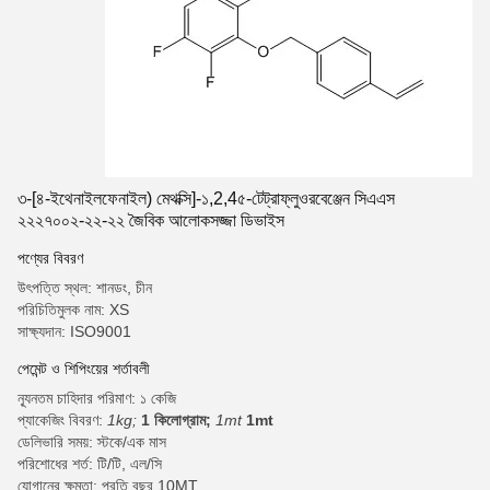
৩-[৪-ইথেনাইলফেনাইল) মেথক্সি]-১,2,4৫-টেট্রাফ্লুওরবেঞ্জেন সিএএস
২২২৭০০২-২২-২২ জৈবিক আলোকসজ্জা ডিভাইস
পণ্যের বিবরণ
উৎপত্তি স্থল: শানডং, চীন
পরিচিতিমুলক নাম: XS
সাক্ষ্যদান: ISO9001
পেমেন্ট ও শিপিংয়ের শর্তাবলী
ন্যূনতম চাহিদার পরিমাণ: ১ কেজি
প্যাকেজিং বিবরণ:
1kg;
1 কিলোগ্রাম;
1mt
1mt
ডেলিভারি সময়: স্টকে/এক মাস
পরিশোধের শর্ত: টি/টি, এল/সি
যোগানের ক্ষমতা: প্রতি বছর 10MT