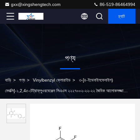
gxx@xingshengtech.com
86-519-86464994
চ্যাট
পণ্য
বাড়ি
>
পণ্য
>
Vinylbenzyl ক্লোরাইড
>
৩-[৪-ইথেনাইলফেনাইল)
মেথক্সি]-১,2,4৫-টেট্রাফ্লুওরবেঞ্জেন সিএএস ২২২৭০০২-২২-২২ জৈবিক আলোকসজ্জা
ডিভাইস