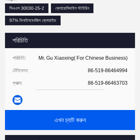
সিএএস 30030-25-2
ক্লোরোমিথাইল স্টাইরিন
97% ভিনাইলবেনজিল ক্লোরাইড
পরিচিতি
পরিচিতি:
Mr. Gu Xiaoxing( For Chinese Business)
টেলিফোন:
86-519-86464994
ফ্যাক্স:
86-519-86463703
এখন চ্যাট করুন