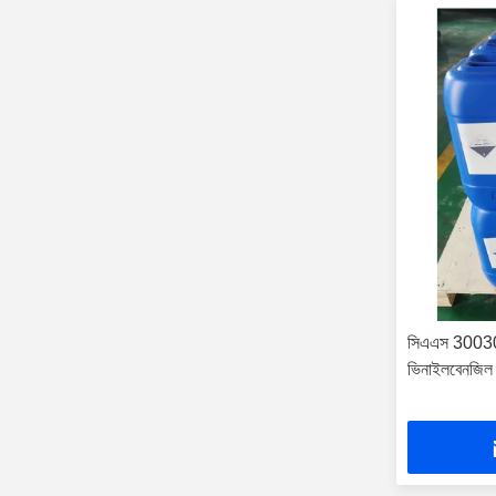
সিএএস 3003
ভিনাইলবেনজিল