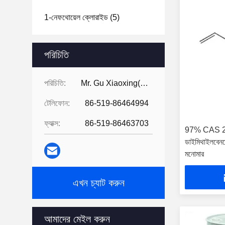
1-নেফথোয়েল ক্লোরাইড
(5)
পরিচিতি
পরিচিতি:
Mr. Gu Xiaoxing( For Chinese Business)
টেলিফোন:
86-519-86464994
ফ্যাক্স:
86-519-86463703
97% CAS 22
ডাইমিথাইলবেনজ
মনোমার
এখন চ্যাট করুন
আমাদের মেইল করুন