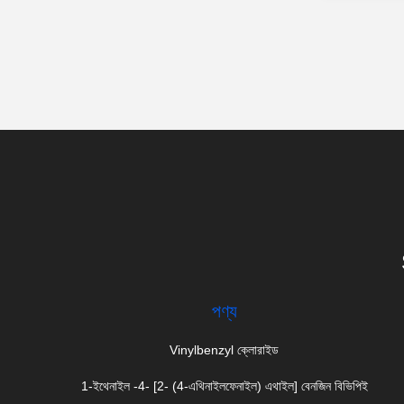
পণ্য
Vinylbenzyl ক্লোরাইড
1-ইথেনাইল -4- [2- (4-এথিনাইলফেনাইল) এথাইল] বেনজিন বিভিপিই