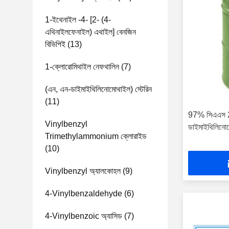
1-ইথেনাইল -4- [2- (4-
এথিনাইলফেনাইল) এথাইল] বেনজিন
বিভিপিই
(13)
1-ক্লোরোমিথাইল নেফথালিন
(7)
(এন, এন-ডাইমাইথিলিনোমোথাইল) স্টেরিন
(11)
97% সিএএস 
Vinylbenzyl
ডাইমাইথিলিনোম
Trimethylammonium ক্লোরাইড
(10)
Vinylbenzyl অ্যালকোহল
(9)
4-Vinylbenzaldehyde
(6)
4-Vinylbenzoic অ্যাসিড
(7)