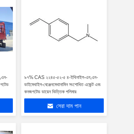
,এন-
৯৭% CAS ২২৪৫-৫২-৫ ৪-ইথিনাইল-এন,এন-
জগটেড
ডাইমেথাইল-বেঞ্জেনমেথানামিন সংশোধিত এজেন্ট এবং
কনজগটেড ডায়েন ভিত্তিক পলিমার
সেরা দাম পান