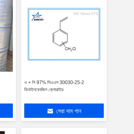
ও + পি 97% সিএএস 30030-25-2
ভিনাইলবেনজিল ক্লোরাইড
সেরা দাম পান