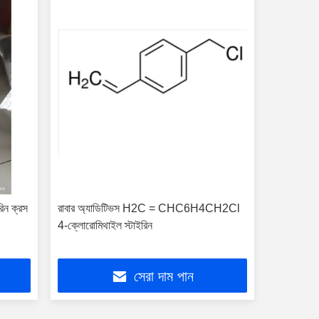
িন ক্রস
রাবার অ্যাডিটিভস H2C = CHC6H4CH2Cl
4-ক্লোরোমিথাইল স্টাইরিন
সেরা দাম পান