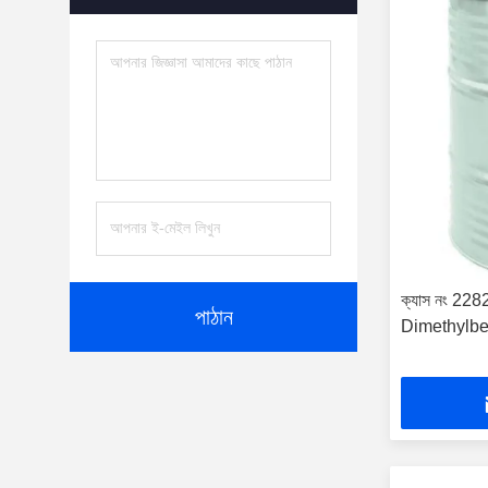
ক্যাস নং 228
পাঠান
Dimethylb