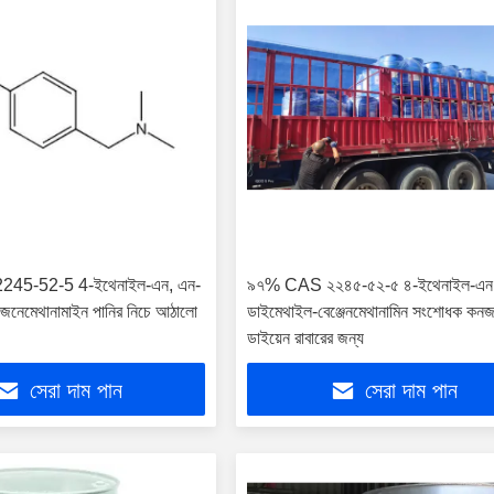
45-52-5 4-ইথেনাইল-এন, এন-
৯৭% CAS ২২৪৫-৫২-৫ ৪-ইথেনাইল-এন
েনেমেথানামাইন পানির নিচে আঠালো
ডাইমেথাইল-বেঞ্জেনমেথানামিন সংশোধক কন
ডাইয়েন রাবারের জন্য
সেরা দাম পান
সেরা দাম পান