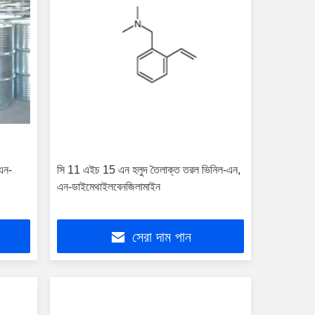
এন-
সি 11 এইচ 15 এন হলুদ তৈলাক্ত তরল ভিনিল-এন,
এন-ডাইমেথাইলবেনজিলামাইন
সেরা দাম পান