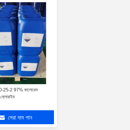
0-25-2 97% কালোরেস
 ক্লোরাইড
সেরা দাম পান