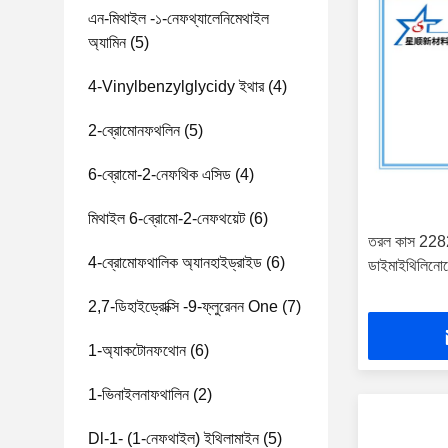
এন-মিথাইল -১-নেফথ্যালেনিমেথাইল
অ্যামিন
(5)
4-Vinylbenzylglycidy ইথার
(4)
2-ব্রোমোনফথলিন
(5)
6-ব্রোমো-2-নেফথিক এসিড
(4)
মিথাইল 6-ব্রোমো-2-নেফথয়েট
(6)
তরল কাস 228
4-ব্রোমোফথালিক অ্যানহাইড্রাইড
(6)
ডাইমাইথিলিনোম
2,7-ডিহাইড্রোক্সি -9-ফ্লুরেনন One
(7)
1-অ্যাকটোনফথোন
(6)
1-ভিনাইলনাফথালিন
(2)
Dl-1- (1-নেফথাইল) ইথিলামাইন
(5)