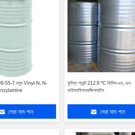
26-55-7 হলুদ Vinyl-N, N-
ফুটন্ত পয়েন্ট 212.9 ºC ভিনিল-এন, এন-
enzylamine
ডাইমথাইলবেনজিলামাইন
সেরা দাম পান
সেরা দাম পান