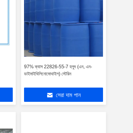
97% ক্যাস 22826-55-7 হলুদ (এন, এন-
ডাইমাইথিলিনোমোথাইল) স্টেরিন
সেরা দাম পান