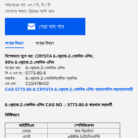
পরিশোধের শর্ত: এল / সি, টি / টি
যোগানের ক্ষমতা: 50mt প্রতি বছর
সেরা দাম পান
পণ্যের বিবরণ
পণ্যের বিবরণ
বিশেষভাবে তুলে ধরা:
CRYSTA 6-ব্রোমো-2-নেফথিক এসিড
,
99% 6-ব্রোমো-2-নেফথিক এসিড
পণ্যের নাম:
6-ব্রোমো-2-নেফথিক এসিড
সি এ এস নং.::
5773-80-8
সমার্থক:
6-ব্রোমো-2-নেফথিলিসেটিক অ্যাসিড
এম এফ:
C11H7BrO2
CAS 5773-80-8 CRYSTA 6-ব্রোমো-2-নেফথিক এসিড অ্যাডাপালিন মধ্যস্থতাকারী
6-ব্রোমো-2-নেফথিক এসিড CAS NO .: 5773-80-8 কারখানা
মধ্যবর্তী
নির্দিষ্টকরণ:
আইটিইএম
স্পেসিফিকেশন
চেহারা
সাদা ক্রিস্টাল
এসেই
≥99% [এইচপিএলসি]