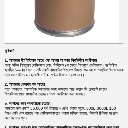
সুবিধাদি:
1. আমাদের দীর্ঘ ইতিহাস আছে এবং আমরা আপনার স্থিতিশীল অংশীদার!
চাংঝু উজিন লিনচুয়ান কেমিক্যাল কোং, লিমিটেড (সংক্ষেপে লিনচুয়ান কেমিক্যাল) প্রতিষ্ঠিত
হয়েছিল ১৯৯ in সালে। এটি একটি রাসায়নিক উদ্যোগ হিসাবে শুরু হয় যা প্রযুক্তি উদ্ভাবনকে
গ্লোবাল সার্ভিসকে বহনকারী চালিকা শক্তি হিসাবে গ্রহণ করে।
2. আমাদের পেশাদার দল আছে!
নতুন প্রকল্পের পারস্পরিক উন্নয়নের জন্য আমাদের আর অ্যান্ড ডি কেন্দ্রটি চাংঝো
বিশ্ববিদ্যালয়ের রাসায়নিক কেন্দ্রের সাথে একত্রিত করা হয়েছে।
৩. আমাদের ভাল অবকাঠামো রয়েছে!
আমাদের কারখানাটি 36,000 বর্গ মিটারেরও বেশি এলাকা জুড়ে, 500L-3000L 160
টিরও বেশি সেট রয়েছে এবং রেফ্রিজারেটরের গুদামে সজ্জিত রয়েছে,
নিকাশী চিকিত্সা সরঞ্জাম
এবং প্রচলন পুল।
৪. আমাদের পণ্যগুলি উচ্চ-আন্তর্জাতিক আন্তর্জাতিক বাজারগুলির প্রয়োজনীয়তা পূরণ করে!