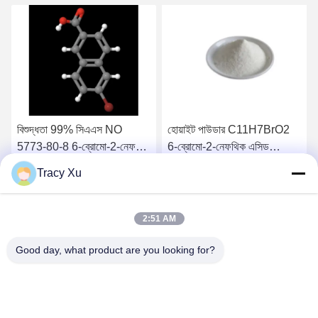
বিশুদ্ধতা 99% সিএএস NO
হোয়াইট পাউডার C11H7BrO2
5773-80-8 6-ব্রোমো-2-নেফথিক
6-ব্রোমো-2-নেফথিক এসিড
এসিড অ্যাডাপালিন মধ্যবর্তী
অ্যাডাপালিন মধ্যবর্তী
Tracy Xu
সেরা দাম পান
সেরা দাম পান
2:51 AM
Good day, what product are you looking for?
Shandong Xingshun New Material Co., Ltd.