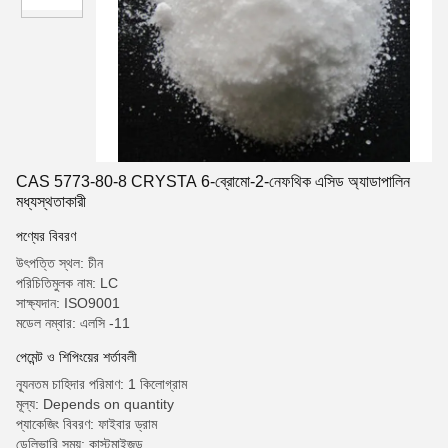
CAS 5773-80-8 CRYSTA 6-ব্রোমো-2-নেফথিক এসিড অ্যাডাপালিন
মধ্যস্থতাকারী
পণ্যের বিবরণ
উৎপত্তি স্থল: চীন
পরিচিতিমুলক নাম: LC
সাক্ষ্যদান: ISO9001
মডেল নম্বার: এলসি -11
পেমেন্ট ও শিপিংয়ের শর্তাবলী
ন্যূনতম চাহিদার পরিমাণ: 1 কিলোগ্রাম
মূল্য: Depends on quantity
প্যাকেজিং বিবরণ: ফাইবার ড্রাম
ডেলিভারি সময়: কাস্টমাইজড