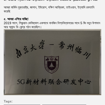
আমরা মার্কিন যুক্তরাষ্ট্র, জাপান, ইউরোপ, দক্ষিণ আফ্রিকা, তাইওয়ান, ইত্যাদি রফতানি
করেছি
৫. আমরা এগিয়ে যাচ্ছি!
2019 সালে, লিঞ্চুয়ান কেমিক্যাল একসাথে নানজিন বিশ্ববিদ্যালয়ের সাথে 5 জি নতুন উপাদান
আর অ্যান্ড ডি কেন্দ্র গঠন করেছিল।
Tags: