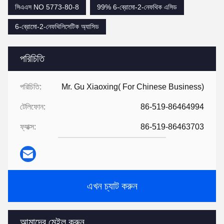
সিএএস NO 5773-80-8
99% 6-ব্রোমো-2-নেফথিক এসিড
6-ব্রোমো-2-নেফথিলিসেটিক অ্যাসিড
পরিচিতি
পরিচিতি:
Mr. Gu Xiaoxing( For Chinese Business)
টেলিফোন:
86-519-86464994
ফ্যাক্স:
86-519-86463703
এখন চ্যাট করুন
আমাদের মেইল করুন