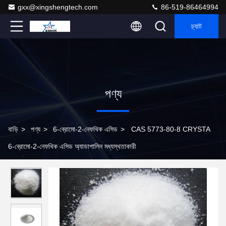
gxx@xingshengtech.com
86-519-86464994
চ্যাট
পণ্য
বাড়ি
>
পণ্য
>
6-ব্রোমো-2-নেফথিক এসিড
>
CAS 5773-80-8 CRYSTA
6-ব্রোমো-2-নেফথিক এসিড অ্যাডাপালিন মধ্যস্থতাকারী