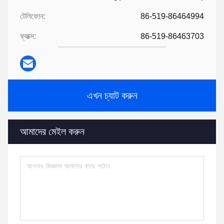
টেলিফোন:
86-519-86464994
ফ্যাক্স:
86-519-86463703
এখন চ্যাট করুন
আমাদের মেইল করুন