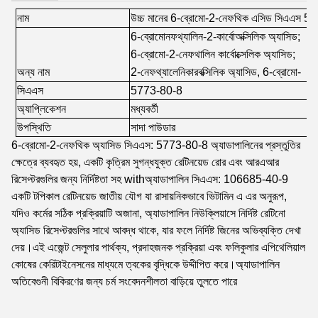
নাম
উচ্চ মানের 6-ব্রোমো-2-নেফথিক এসিড সিএএস 5
6-ব্রোমোনফথ্যালিন-2-কার্বোঅক্সিলিক অ্যাসিড
;
6-ব্রোমো-2-নেফথালিন কার্বোক্সেলিক অ্যাসিড
;
অন্য নাম
2-নেফথ্যালেনিকারবক্সিলিক অ্যাসিড, 6-ব্রোমো-
সিএএস
5773-80-8
অ্যাপ্লিকেশন
মধ্যবর্তী
উপস্থিতি
সাদা পাউডার
6-ব্রোমো-2-নেফথিক অ্যাসিড সিএএস: 5773-80-8 অ্যাডাপালিনের প্রস্তুতির
ক্ষেত্রে ব্যবহৃত হয়, একটি কৃত্রিম সুগন্ধযুক্ত রেটিনয়েড রোর এবং আরএআর
রিসেপ্টরগুলির জন্য নির্দিষ্টতা সহ withঅ্যাডাপালিন সিএএস: 106685-40-9
একটি টপিকাল রেটিনয়েড জাতীয় যৌগ যা রাসায়নিকভাবে ভিটামিন এ এর ​​অনুরূপ,
যদিও কর্মের সঠিক প্রক্রিয়াটি অজানা, অ্যাডাপালিন নিউক্লিয়াসে নির্দিষ্ট রেটিনো
অ্যাসিড রিসেপ্টরগুলির সাথে আবদ্ধ থাকে, যার ফলে নির্দিষ্ট জিনের অভিব্যক্তি দেখা
দেয়।এই এজেন্ট সেলুলার পার্থক্য, প্রদাহজনক প্রক্রিয়া এবং ফলিকুলার এপিথেলিয়াল
কোষের কেরিটাইনেসনের মাধ্যমে ত্বকের বৃদ্ধিকে উদ্দীপিত করে।অ্যাডাপালিন
অতিবেগুনী বিকিরণের জন্য চর্ম সংবেদনশীলতা বাড়িয়ে তুলতে পারে