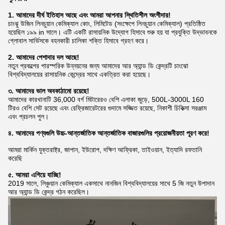
1. আমাদের দীর্ঘ ইতিহাস আছে এবং আমরা আপনার স্থিতিশীল অংশীদার!
চাংঝু উজিন লিনচুয়ান কেমিক্যাল কোং, লিমিটেড (সংক্ষেপে লিনচুয়ান কেমিক্যাল) প্রতিষ্ঠিত
হয়েছিল ১৯৯ in সালে। এটি একটি রাসায়নিক উদ্যোগ হিসাবে শুরু হয় যা প্রযুক্তি উদ্ভাবনকে
গ্লোবাল সার্ভিসকে বহনকারী চালিকা শক্তি হিসাবে গ্রহণ করে।
2. আমাদের পেশাদার দল আছে!
নতুন প্রকল্পের পারস্পরিক উন্নয়নের জন্য আমাদের আর অ্যান্ড ডি কেন্দ্রটি চাংঝো
বিশ্ববিদ্যালয়ের রাসায়নিক কেন্দ্রের সাথে একত্রিত করা হয়েছে।
৩. আমাদের ভাল অবকাঠামো রয়েছে!
আমাদের কারখানাটি 36,000 বর্গ মিটারেরও বেশি এলাকা জুড়ে, 500L-3000L 160
টিরও বেশি সেট রয়েছে এবং রেফ্রিজারেটরের গুদামে সজ্জিত রয়েছে,
নিকাশী চিকিত্সা সরঞ্জাম
এবং প্রচলন পুল।
৪. আমাদের পণ্যগুলি উচ্চ-আন্তর্জাতিক আন্তর্জাতিক বাজারগুলির প্রয়োজনীয়তা পূরণ করে!
আমরা মার্কিন যুক্তরাষ্ট্র, জাপান, ইউরোপ, দক্ষিণ আফ্রিকা, তাইওয়ান, ইত্যাদি রফতানি
করেছি
৫. আমরা এগিয়ে যাচ্ছি!
2019 সালে, লিঞ্চুয়ান কেমিক্যাল একসাথে নানজিন বিশ্ববিদ্যালয়ের সাথে 5 জি নতুন উপাদান
আর অ্যান্ড ডি কেন্দ্র গঠন করেছিল।