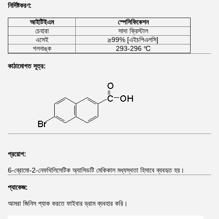
নির্দিষ্টকরণ:
আইটিইএম
স্পেসিফিকেশন
চেহারা
সাদা ক্রিস্টাল
এসেই
≥99% [এইচপিএলসি]
গলনাঙ্ক
293-296 ℃
কাঠামোগত সূত্র:
প্রয়োগ:
6-ব্রোমো-2-নেফথিলিসেটিক অ্যাসিডটি মেকিকাল মধ্যস্থতা হিসাবে ব্যবহৃত হয়।
প্যাকেজ:
আমরা জিনিস প্যাক করতে ফাইবার ড্রাম ব্যবহার করি।