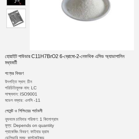
হোয়াইট পাউডার C11H7BrO2 6-ব্রোমো-2-নেফথিক এসিড অ্যাডাপালিন
মধ্যবর্তী
পণ্যের বিবরণ
উৎপত্তি স্থল: চীন
পরিচিতিমুলক নাম: LC
সাক্ষ্যদান: ISO9001
মডেল নম্বার: এলসি -11
পেমেন্ট ও শিপিংয়ের শর্তাবলী
ন্যূনতম চাহিদার পরিমাণ: 1 কিলোগ্রাম
মূল্য: Depends on quantity
প্যাকেজিং বিবরণ: ফাইবার ড্রাম
ডেলিভারি সময়: কাস্টমাইজড