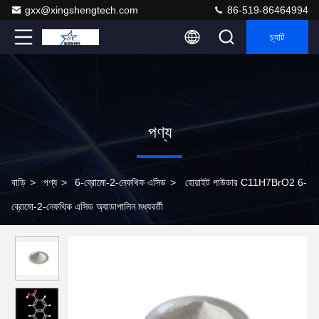
gxx@xingshengtech.com
86-519-86464994
চ্যাট
পণ্য
বাড়ি
>
পণ্য
>
6-ব্রোমো-2-নেফথিক এসিড
>
হোয়াইট পাউডার C11H7BrO2 6-
ব্রোমো-2-নেফথিক এসিড অ্যাডাপালিন মধ্যবর্তী