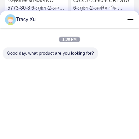
বিশুদ্ধতা 99% সিএএস NO
CAS 5773-80-8 CRYSTA
5773-80-8 6-ব্রোমো-2-নেফথিক
6-ব্রোমো-2-নেফথিক এসিড
এসিড অ্যাডাপালিন মধ্যবর্তী
অ্যাডাপালিন মধ্যস্থতাকারী
Tracy Xu
সেরা দাম পান
সেরা দাম পান
1:38 PM
Good day, what product are you looking for?
Shandong Xingshun New Material Co., Ltd.
gxx@xingshengtech.com
86-519-86464994
মিয়াওকিয়াও স্ট্রিট, উজিন জেলা, চাংঝো সিটি, জিয়াংসু প্রদেশ, পি.আর.চিনা